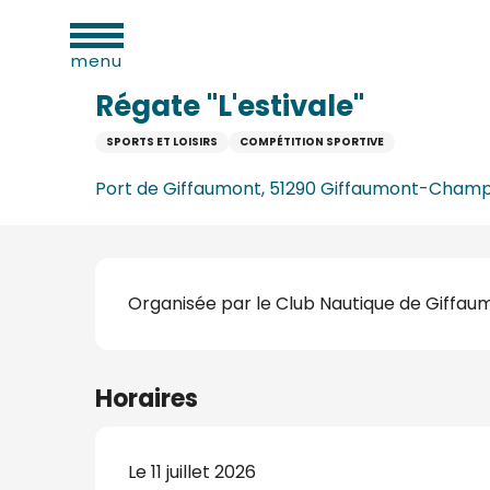
Aller
ues
Accueil
Régate "L'estivale"
au
menu
contenu
principal
Régate "L'estivale"
SPORTS ET LOISIRS
COMPÉTITION SPORTIVE
e
Port de Giffaumont, 51290 Giffaumont-Cham
s
s
Description
Organisée par le Club Nautique de Giffau
Horaires
s
oine
Le 11 juillet 2026