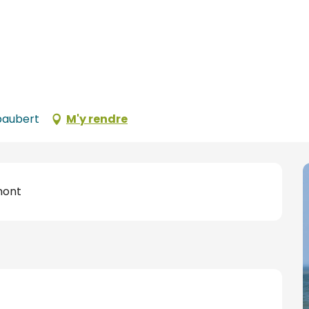
paubert
M'y rendre
mont