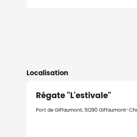
s
nat
Localisation
Régate "L'estivale"
Port de Giffaumont, 51290 Giffaumont-C