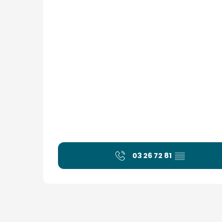
03 26 72 81
▒▒