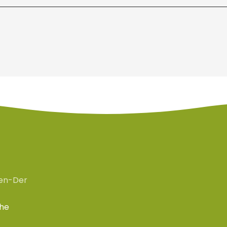
en-Der
che