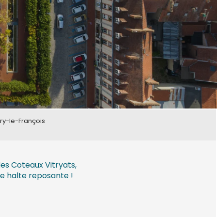
try-le-François
es Coteaux Vitryats,
une halte reposante !
ux favoris