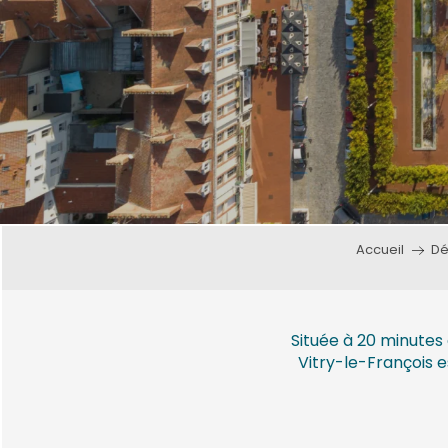
s
nat
Accueil
Dé
Située à 20 minut
Vitry-le-François e