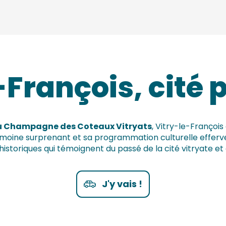
-François, cité p
 du Champagne des Coteaux Vitryats
, Vitry-le-François
oine surprenant et sa programmation culturelle efferves
riques qui témoignent du passé de la cité vitryate et qui 
J'y vais !