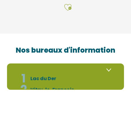
Ajouter aux f
Nos bureaux d'information
1
Lac du Der
2
Vitry-le-François
3
Saint-Dizier
4
Montier-en-Der