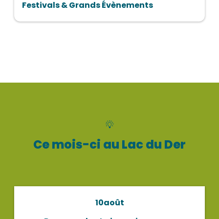
Festivals & Grands Évènements
Tout l’agenda
Ce mois-ci au Lac du Der
10
août