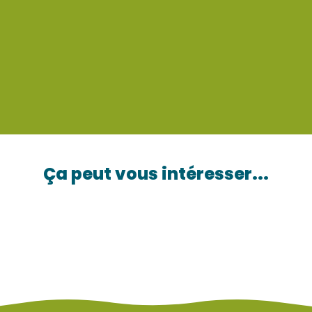
Ça peut vous intéresser...
Avec mes enfants
C