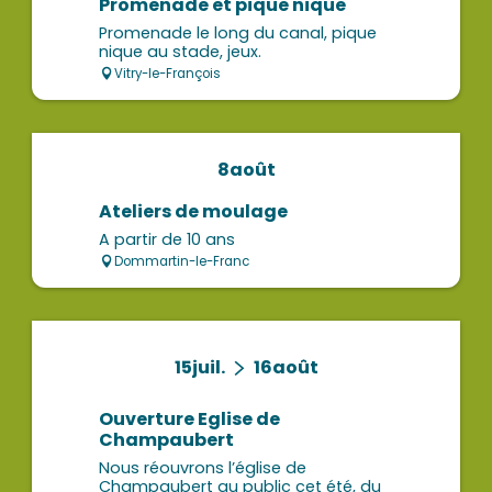
Promenade et pique nique
Promenade le long du canal, pique
nique au stade, jeux.
Vitry-le-François
8
août
Ateliers de moulage
A partir de 10 ans
Dommartin-le-Franc
15
juil.
16
août
Ouverture Eglise de
Champaubert
Nous réouvrons l’église de
Champaubert au public cet été, du