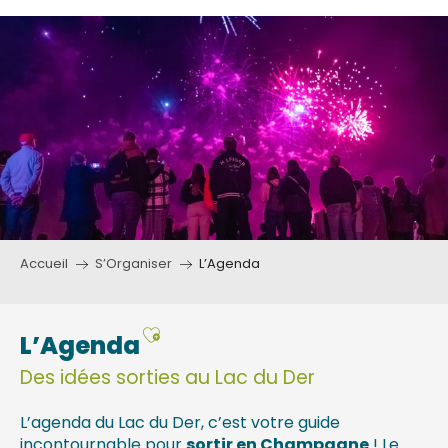
Aller
au
contenu
principal
Accueil
S’Organiser
L’Agenda
Ajouter aux favoris
L’Agenda
Des idées sorties au Lac du Der
L’agenda du Lac du Der, c’est votre guide
incontournable pour
sortir en Champagne
! Le