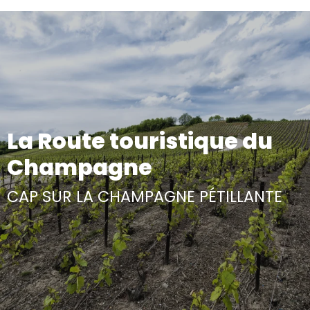
Aller
au
contenu
principal
La Route touristique du
Champagne
CAP SUR LA CHAMPAGNE PÉTILLANTE