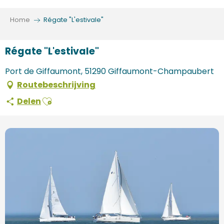
Aller
au
Home
Régate "L'estivale"
contenu
principal
Régate "L'estivale"
Port de Giffaumont, 51290 Giffaumont-Champaubert
Routebeschrijving
Ajouter aux favoris
Delen