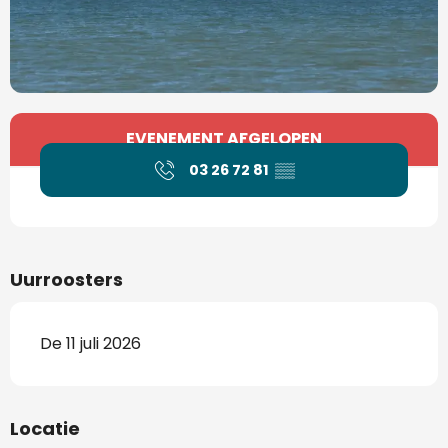
Openingstijden en contactgegevens
EVENEMENT AFGELOPEN
03 26 72 81
▒▒
Uurroosters
De 11 juli 2026
Locatie