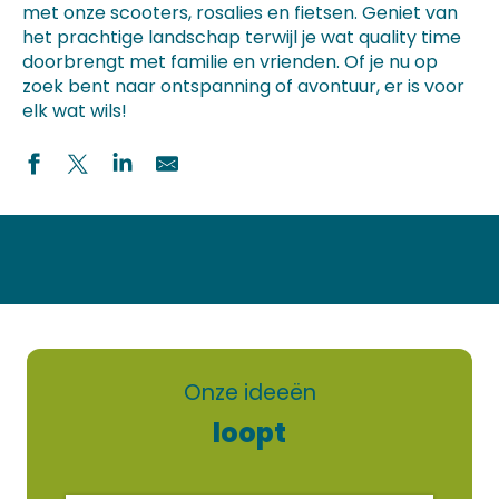
met onze scooters, rosalies en fietsen. Geniet van
het prachtige landschap terwijl je wat quality time
doorbrengt met familie en vrienden. Of je nu op
zoek bent naar ontspanning of avontuur, er is voor
elk wat wils!
Heaven Bike
ROUL'ÔDER
Yelloh!Village en Champagne - Location de vélos
VAN-IT TROYES - Location Vans aménagés
Onze ideeën
L'Escale Dorée - Location de vélos et rosalies
loopt
La Calèche du Der
Nomad'Ride - Location de vélos
Champagne Rétro Tour