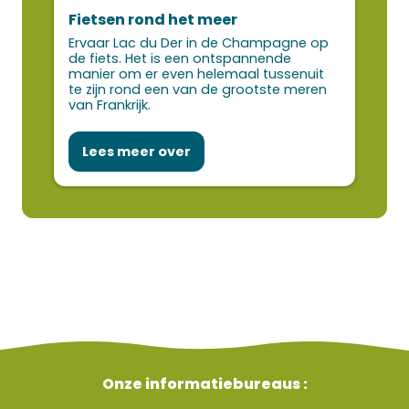
Fietsen rond het meer
Het 
Ervaar Lac du Der in de Champagne op
Lac 
de fiets. Het is een ontspannende
miss
manier om er even helemaal tussenuit
2 of 
te zijn rond een van de grootste meren
van Frankrijk.
Lees meer over
Le
Onze informatiebureaus :