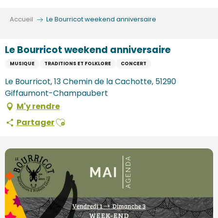
Aller
au
Accueil
Le Bourricot weekend anniversaire
contenu
principal
Le Bourricot weekend anniversaire
MUSIQUE
TRADITIONS ET FOLKLORE
CONCERT
Le Bourricot, 13 Chemin de la Cachotte, 51290
Giffaumont-Champaubert
M'y rendre
Ajouter aux favoris
Partager