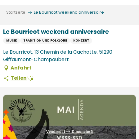
Aller
au
Startseite
Le Bourricot weekend anniversaire
contenu
principal
Le Bourricot weekend anniversaire
MUSIK
TRADITION UND FOLKLORE
KONZERT
Le Bourricot, 13 Chemin de la Cachotte, 51290
Giffaumont-Champaubert
Anfahrt
Ajouter aux favoris
Teilen