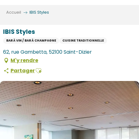
Aller
au
Accueil
IBIS Styles
contenu
principal
IBIS Styles
BAR À VIN / BAR À CHAMPAGNE
CUISINE TRADITIONNELLE
62, rue Gambetta, 52100 Saint-Dizier
M'y rendre
Ajouter aux favoris
Partager