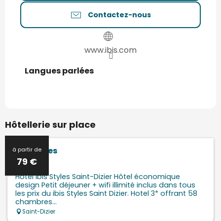
Contactez-nous
www.ibis.com
Langues parlées
Langues parlées
Hôtellerie sur place
Ibis Styles
à partir de
79
€
Hôtel ibis Styles Saint-Dizier Hôtel économique
design Petit déjeuner + wifi illimité inclus dans tous
les prix du ibis Styles Saint Dizier. Hotel 3* offrant 58
chambres...
Saint-Dizier