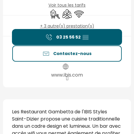
Voir tous les tarifs
Jeux pour enfants / Espace jeux
Air conditionné
WiFi
+ 3 autre(s) prestation(s)
03 25 56 52
▒▒
Contactez-nous
www.ibis.com
Description
Les Restaurant Gambetta de l'IBIS Styles 
Saint-Dizier propose une cuisine traditionnelle 
dans un cadre design et lumineux. Un bar avec 
accès wifi vous permet également de profiter 