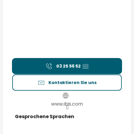
03 25 56 52
▒▒
Kontaktieren Sie uns
www.ibis.com
Gesprochene Sprachen
Gesprochene Sprachen