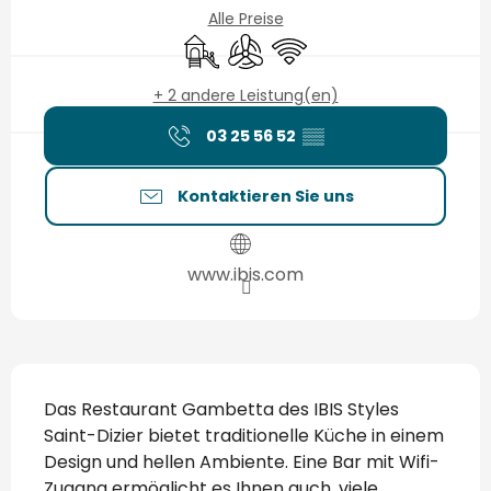
Alle Preise
Spiele für Kinder / Spielplatz
Klimaanlage
Wi-Fi
+ 2 andere Leistung(en)
03 25 56 52
▒▒
Kontaktieren Sie uns
www.ibis.com
Beschreibung
Das Restaurant Gambetta des IBIS Styles 
Saint-Dizier bietet traditionelle Küche in einem 
Design und hellen Ambiente. Eine Bar mit Wifi-
Zugang ermöglicht es Ihnen auch, viele 