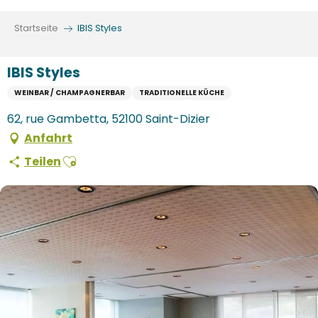
Aller
au
Startseite
IBIS Styles
contenu
principal
IBIS Styles
WEINBAR / CHAMPAGNERBAR
TRADITIONELLE KÜCHE
62, rue Gambetta, 52100 Saint-Dizier
Anfahrt
Ajouter aux favoris
Teilen