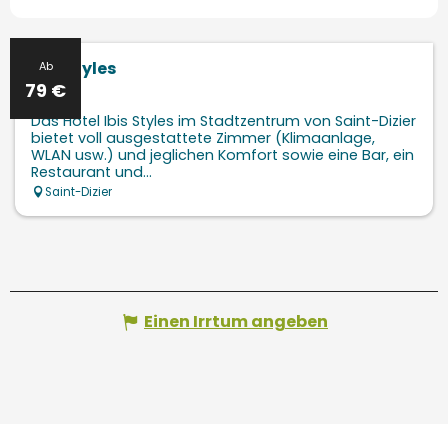
Ibis Styles
Ab
79
€
Das Hotel Ibis Styles im Stadtzentrum von Saint-Dizier
bietet voll ausgestattete Zimmer (Klimaanlage,
WLAN usw.) und jeglichen Komfort sowie eine Bar, ein
Restaurant und...
Saint-Dizier
Einen Irrtum angeben