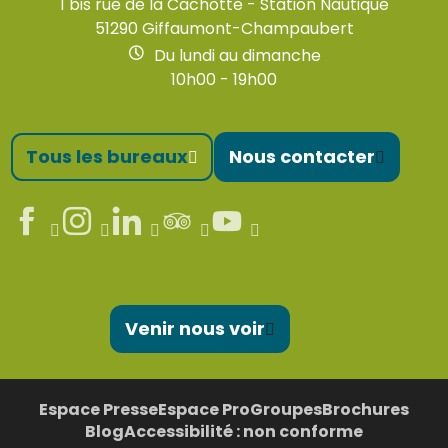
1 bis rue de la Cachotte - Station Nautique
51290 Giffaumont-Champaubert
Du lundi au dimanche
10h00 - 19h00
Tous les bureaux
Nous contacter
Venir nous voir
Espace Presse
Espace Pro
Groupes
Brochures
Blog
Accessibilité : non conforme