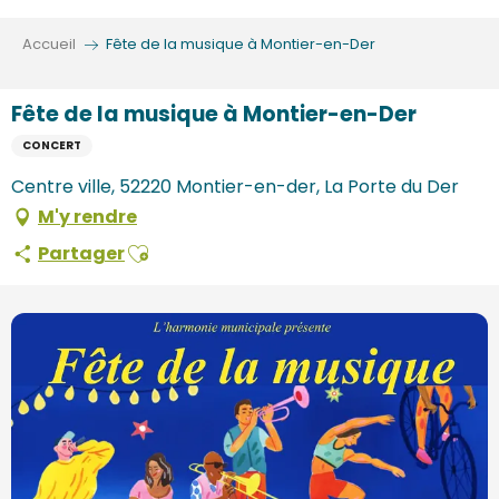
Aller
au
Accueil
Fête de la musique à Montier-en-Der
contenu
principal
Fête de la musique à Montier-en-Der
CONCERT
Centre ville, 52220 Montier-en-der, La Porte du Der
M'y rendre
Ajouter aux favoris
Partager