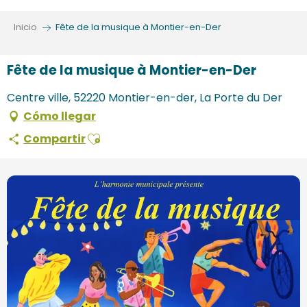
Aller
au
Inicio
Fête de la musique à Montier-en-Der
contenu
principal
Fête de la musique à Montier-en-Der
Centre ville, 52220 Montier-en-der, La Porte du Der
Cómo llegar
Ajouter aux favoris
Compartir