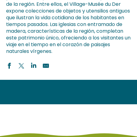
de la región. Entre ellos, el Village-Musée du Der
expone colecciones de objetos y utensilios antiguos
que ilustran la vida cotidiana de los habitantes en
tiempos pasados. Las iglesias con entramado de
madera, características de la región, completan
este patrimonio único, ofreciendo a los visitantes un
viaje en el tiempo en el corazón de paisajes
naturales vírgenes.
Abbatiale Saint-Pierre-Saint-Paul de Montier-en-Der
Eglise Saint-Etienne
Eglise Saint-Gengoul
Eglise Notre-Dame
Abbaye de Jovilliers