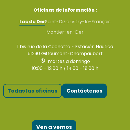
Collégiale Notre-Dame-de-l'Assomption
Eglise Saint-Pierre-es-Liens
Oficinas de información :
Théâtre à l'italienne
Lac du Der
Saint-Dizier
Vitry-le-François
Eglise Notre-Dame-en-sa-Nativité de Puellemontier
Eglise Notre-Dame
Montier-en-Der
Village Musée du Der
Eglise Saint-Georges
1 bis rue de la Cachotte - Estación Náutica
51290 Giffaumont-Champaubert
martes a domingo
10:00 - 12:00 h / 14:00 - 18:00 h
Todas las oficinas
Contáctenos
Ven a vernos