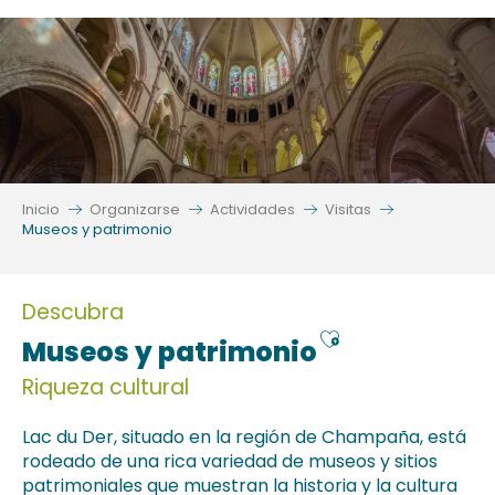
Aller
au
contenu
principal
Inicio
Organizarse
Actividades
Visitas
Museos y patrimonio
Descubra
Ajouter aux fa
Museos y patrimonio
Riqueza cultural
Lac du Der, situado en la región de Champaña, está
rodeado de una rica variedad de museos y sitios
patrimoniales que muestran la historia y la cultura