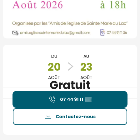
Ouverture et coordonnées
DU
AU
20
23
AOÛT
AOÛT
Gratuit
07 44 91 11
▒▒
Contactez-nous