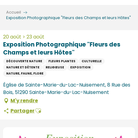
Aller
au
Accueil
contenu
Exposition Photographique "Fleurs des Champs et leurs Hôtes"
principal
20 août > 23 août
Exposition Photographique "Fleurs des
Champs et leurs Hôtes"
DÉCOUVERTE NATURE
FLEURS PLANTES
CULTURELLE
NATURE ET DÉTENTE
RELIGIEUSE
EXPOSITION
NATURE, FAUNE, FLORE
Église de Sainte-Marie-du-Lac-Nuisement, 8 Rue des
Bois, 51290 Sainte-Marie-du-Lac-Nuisement
M'y rendre
Ajouter aux favoris
Partager