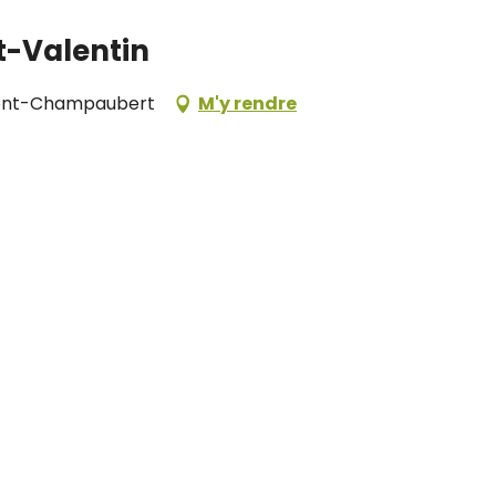
t-Valentin
umont-Champaubert
M'y rendre