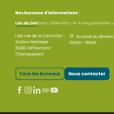
Nos bureaux d'informations :
Lac du Der
Saint-Dizier
Vitry-le-François
Montier-
1 bis rue de la Cachotte -
Du lundi au diman
Station Nautique
10h00 - 19h00
51290 Giffaumont-
Champaubert
Tous les bureaux
Nous contacter