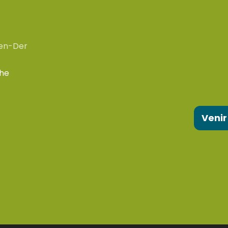
en-Der
che
Venir