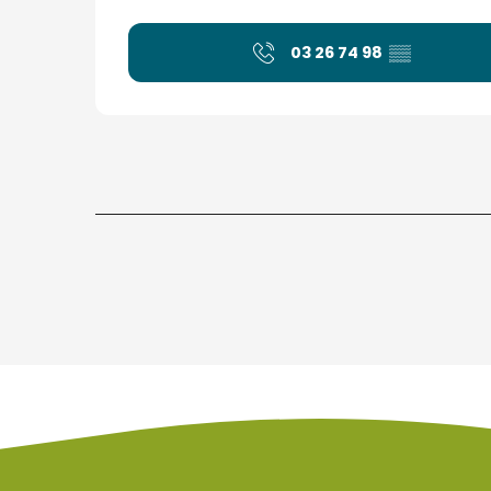
03 26 74 98
▒▒