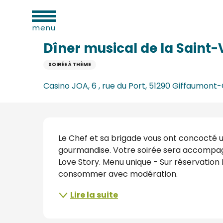
Aller
ues
Accueil
Dîner musical de la Saint-Valentin
au
menu
contenu
principal
Dîner musical de la Saint-
SOIRÉE À THÈME
e
Casino JOA, 6 , rue du Port, 51290 Giffaumo
s
s
Description
Le Chef et sa brigade vous ont concocté 
gourmandise. Votre soirée sera accompag
Love Story. Menu unique - Sur réservation L
consommer avec modération.
s
Lire la suite
oine