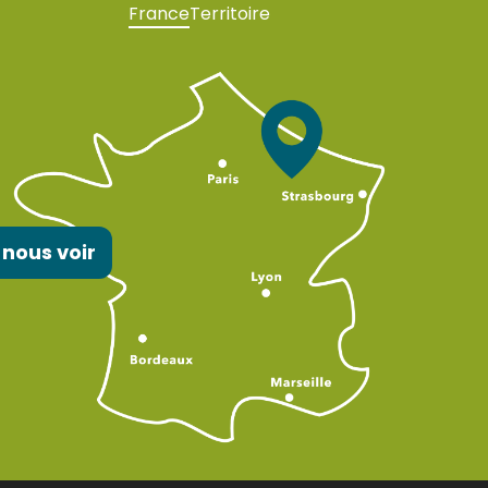
France
Territoire
 nous voir