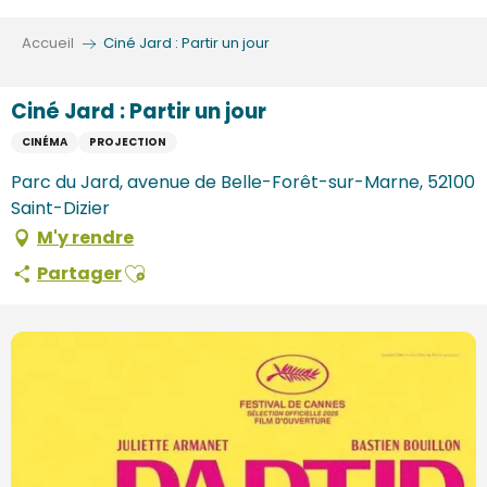
Aller
au
Accueil
Ciné Jard : Partir un jour
contenu
principal
Ciné Jard : Partir un jour
CINÉMA
PROJECTION
Parc du Jard, avenue de Belle-Forêt-sur-Marne, 52100
Saint-Dizier
M'y rendre
Ajouter aux favoris
Partager