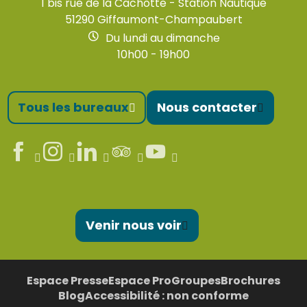
1 bis rue de la Cachotte - Station Nautique
51290 Giffaumont-Champaubert
Du lundi au dimanche
10h00 - 19h00
Tous les bureaux
Nous contacter
Venir nous voir
Espace Presse
Espace Pro
Groupes
Brochures
Blog
Accessibilité : non conforme