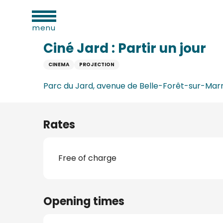
al
Aller
Home
Ciné Jard : Partir un jour
ies
au
menu
contenu
principal
Ciné Jard : Partir un jour
CINEMA
PROJECTION
n
Parc du Jard, avenue de Belle-Forêt-sur-Marn
Rates
Free of charge
ums
Opening times
ge