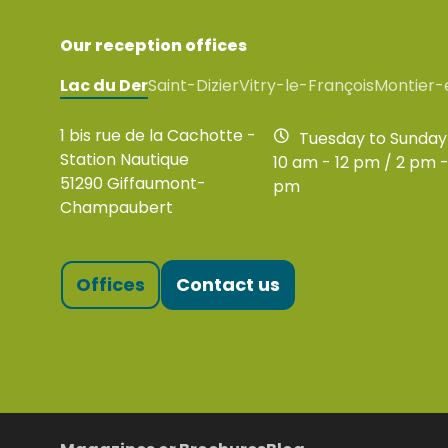
Our reception offices
Lac du Der
Saint-Dizier
Vitry-le-François
Montier-
1 bis rue de la Cachotte -
Tuesday to Sunday
Station Nautique
10 am - 12 pm / 2 pm -
51290 Giffaumont-
pm
Champaubert
Offices
Contact us