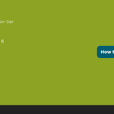
en-Der
 6
How 