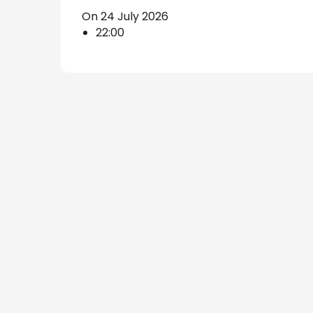
On 24 July 2026
s
22:00