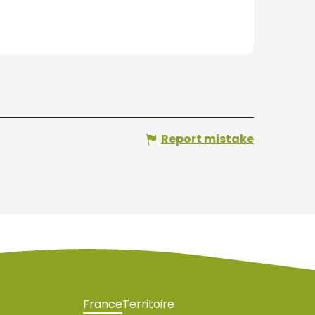
Report mistake
France
Territoire