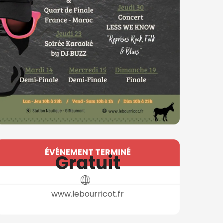
Ouverture et coordonné
ÉVÉNEMENT TERMINÉ
Gratuit
www.lebourricot.fr