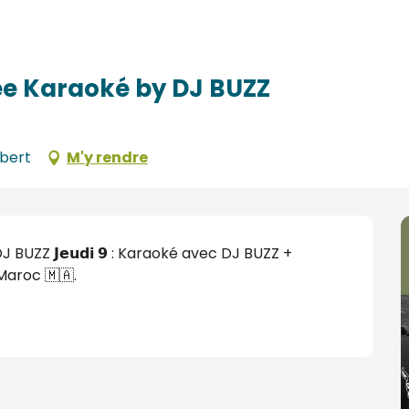
 BUZZ
rée Karaoké by DJ BUZZ
bert
M'y rendre
BUZZ 𝗝𝗲𝘂𝗱𝗶 𝟵 : Karaoké avec DJ BUZZ + 
Maroc 🇲🇦.