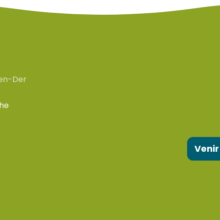
en-Der
che
Venir