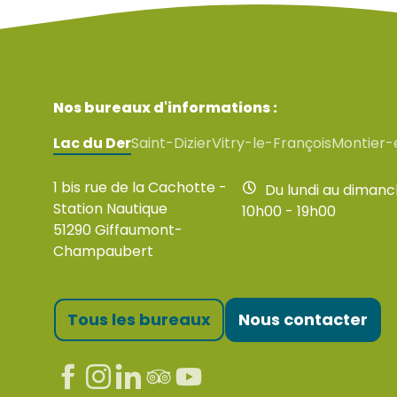
Nos bureaux d'informations :
Lac du Der
Saint-Dizier
Vitry-le-François
Montier-
1 bis rue de la Cachotte -
Du lundi au diman
Station Nautique
10h00 - 19h00
51290 Giffaumont-
Champaubert
Tous les bureaux
Nous contacter