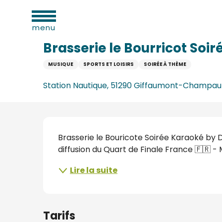
Aller
ues
Accueil
Brasserie le Bourricot Soirée Karaoké by DJ
au
menu
contenu
principal
Brasserie le Bourricot Soi
MUSIQUE
SPORTS ET LOISIRS
SOIRÉE À THÈME
e
Station Nautique, 51290 Giffaumont-Champau
s
s
Description
Brasserie le Bouricote Soirée Karaoké by DJ 
diffusion du Quart de Finale France 🇫🇷 - 
Lire la suite
s
oine
Tarifs