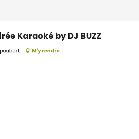
oirée Karaoké by DJ BUZZ
mpaubert
M'y rendre