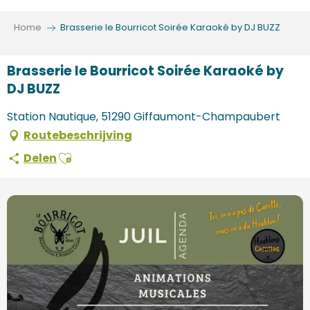
Aller
au
Home
Brasserie le Bourricot Soirée Karaoké by DJ BUZZ
contenu
principal
Brasserie le Bourricot Soirée Karaoké by
DJ BUZZ
Station Nautique, 51290 Giffaumont-Champaubert
Routebeschrijving
Ajouter aux favoris
Delen