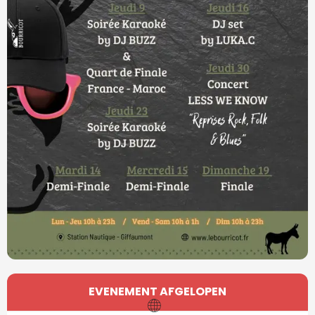
Openingstijden en contactgegevens
EVENEMENT AFGELOPEN