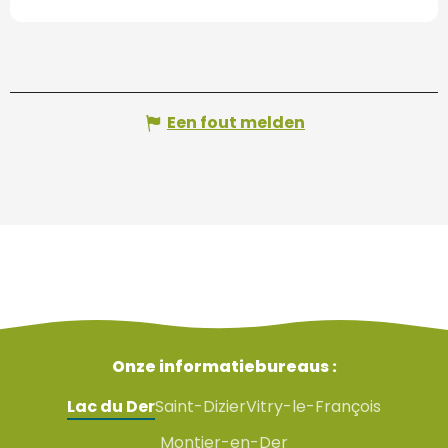
Een fout melden
Onze informatiebureaus :
Lac du Der
Saint-Dizier
Vitry-le-François
Montier-en-Der