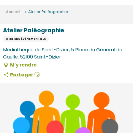
Aller
au
Accueil
Atelier Paléographie
contenu
principal
Atelier Paléographie
ATELIERS ÉVÈNEMENTIELS
Médiathèque de Saint-Dizier, 5 Place du Général de
Gaulle, 52100 Saint-Dizier
M'y rendre
Ajouter aux favoris
Partager