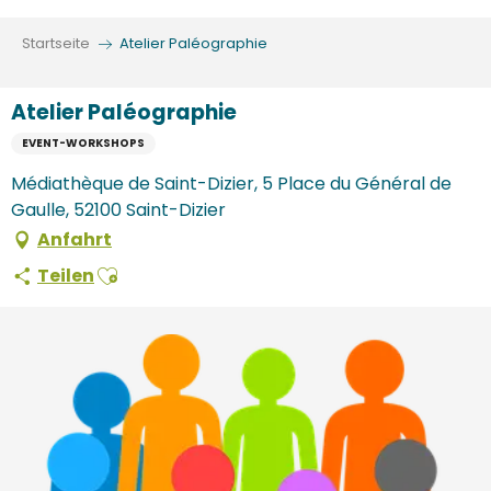
Aller
au
Startseite
Atelier Paléographie
contenu
principal
Atelier Paléographie
EVENT-WORKSHOPS
Médiathèque de Saint-Dizier, 5 Place du Général de
Gaulle, 52100 Saint-Dizier
Anfahrt
Ajouter aux favoris
Teilen