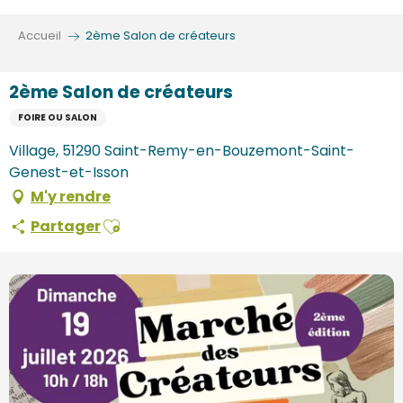
Aller
au
Accueil
2ème Salon de créateurs
contenu
principal
2ème Salon de créateurs
FOIRE OU SALON
Village, 51290 Saint-Remy-en-Bouzemont-Saint-
Genest-et-Isson
M'y rendre
Ajouter aux favoris
Partager