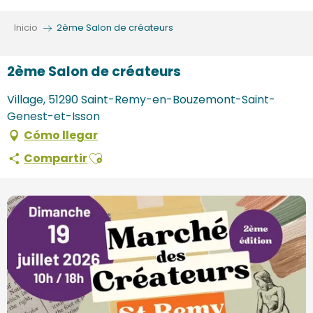
Aller
au
Inicio
2ème Salon de créateurs
contenu
principal
2ème Salon de créateurs
Village, 51290 Saint-Remy-en-Bouzemont-Saint-
Genest-et-Isson
Cómo llegar
Ajouter aux favoris
Compartir