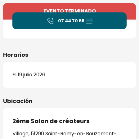
Horarios y datos de contacto
EVENTO TERMINADO
07 44 70 66
▒▒
Horarios
El 19 julio 2026
Ubicación
2ème Salon de créateurs
Village, 51290 Saint-Remy-en-Bouzemont-