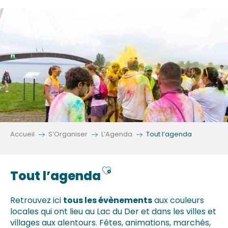
Aller
au
contenu
principal
Accueil
S’Organiser
L’Agenda
Tout l’agenda
Ajouter aux favoris
Tout l’agenda
Retrouvez ici
tous les évènements
aux couleurs
locales qui ont lieu au Lac du Der et dans les villes et
villages aux alentours. Fêtes, animations, marchés,