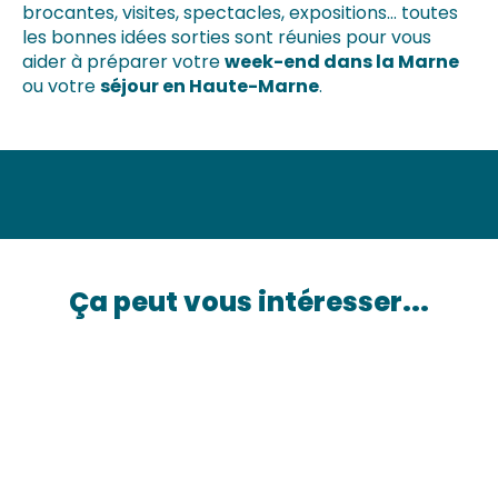
brocantes, visites, spectacles, expositions… toutes
les bonnes idées sorties sont réunies pour vous
aider à préparer votre
week-end dans la Marne
ou votre
séjour en Haute-Marne
.
La Guinguette mobile à Avrainville
Escapades : La Collégiale Notre Dame de l'Assomption
Ça peut vous intéresser...
Théâtre équestre: Iselda
Une Place au Soleil
Vitry Plage
Nos escapades
Exposition Atelier des Grands Lacs
Ouverture Eglise de Champaubert
Les Dimanches de l'Abbaye
Visite guidée & Montée qu Château d'eau
Marché Estival Place Pelletier
Stages d'été aquaforme