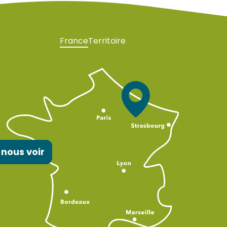
France
Territoire
 nous voir