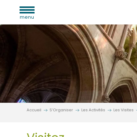
Aller
ues
au
menu
contenu
principal
e
s
s
Accueil
S’Organiser
Les Activités
Les Visites
s
oine