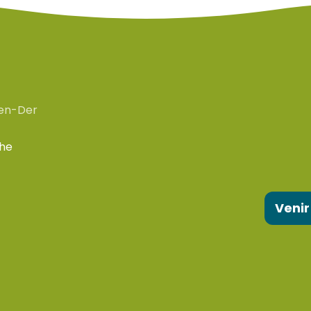
en-Der
che
Venir