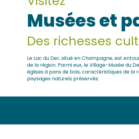
Visitez
Musées et p
s
Des richesses cult
nat
Le Lac du Der, situé en Champagne, est entouré
de la région. Parmi eux, le Village-Musée du Der
églises à pans de bois, caractéristiques de l
paysages naturels préservés.
Maisons à pans de bois de Saint-Dizier
Musée du Sapeur Pompier