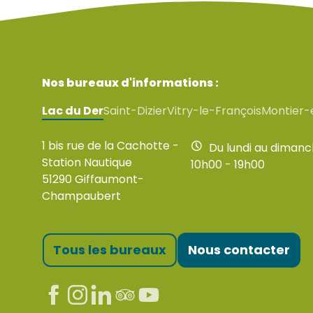
Abbaye de Jovilliers
Abbatiale Saint-Pierre-Saint-Paul de Montier-en-Der
Porte du Pont de Vitry-le-François
Collégiale Notre-Dame-de-l'Assomption
Nos bureaux d'informations :
Lac du Der
Saint-Dizier
Vitry-le-François
Montier-
1 bis rue de la Cachotte -
Du lundi au diman
Station Nautique
10h00 - 19h00
51290 Giffaumont-
Champaubert
Tous les bureaux
Nous contacter