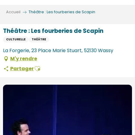
Aller
au
Accueil
Théâtre : Les fourberies de Scapin
contenu
principal
Théâtre : Les fourberies de Scapin
CULTURELLE
THÉÂTRE
La Forgerie, 23 Place Marie Stuart, 52130 Wassy
M'y rendre
Ajouter aux favoris
Partager