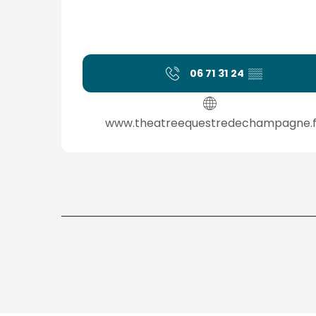
06 71 31 24
▒▒
www.theatreequestredechampagne.f