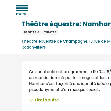
Aller
ues
Accueil
Théâtre équestre: Namhar
au
menu
contenu
principal
Théâtre équestre: Namhar
SPECTACLE
THÉÂTRE
e
Théâtre équestre de Champagne, 13 rue de M
Radonvilliers
s
s
Description
Ce spectacle est programmé le 15/04, 16/04
un monde dominé par les images et les rése
Namhar s’est façonné une identité idéale p
pseudonyme et d’un masque social...
s
Lire la suite
oine