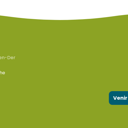
en-Der
che
Venir