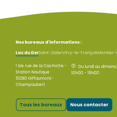
Nos bureaux d'informations :
Lac du Der
Saint-Dizier
Vitry-le-François
Montier-
1 bis rue de la Cachotte -
Du lundi au diman
Station Nautique
10h00 - 19h00
51290 Giffaumont-
Champaubert
Tous les bureaux
Nous contacter