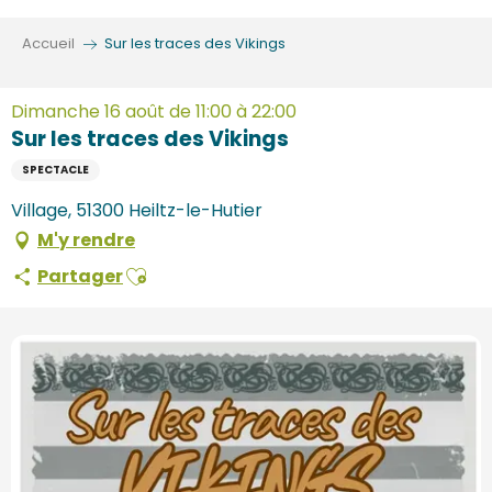
Aller
au
Accueil
Sur les traces des Vikings
contenu
principal
Dimanche 16 août de 11:00 à 22:00
Sur les traces des Vikings
SPECTACLE
Village, 51300 Heiltz-le-Hutier
M'y rendre
Ajouter aux favoris
Partager