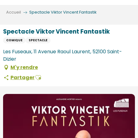
Aller
au
Accueil
Spectacle Viktor Vincent Fantastik
contenu
principal
Spectacle Viktor Vincent Fantastik
COMIQUE
SPECTACLE
Les Fuseaux, 11 Avenue Raoul Laurent, 52100 Saint-
Dizier
M'y rendre
Ajouter aux favoris
Partager