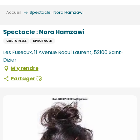
Aller
au
Accueil
Spectacle : Nora Hamzawi
contenu
principal
Spectacle : Nora Hamzawi
CULTURELLE
SPECTACLE
Les Fuseaux, 11 Avenue Raoul Laurent, 52100 Saint-
Dizier
M'y rendre
Ajouter aux favoris
Partager