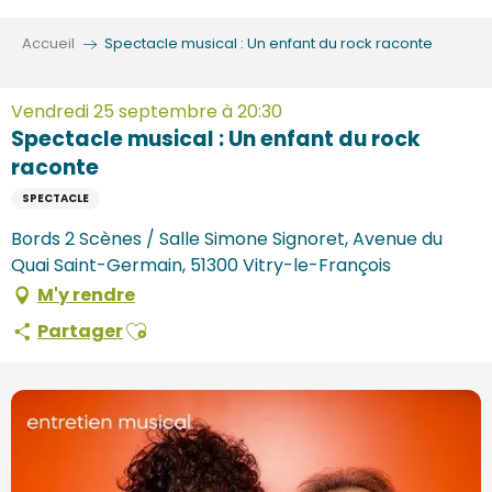
Aller
au
Accueil
Spectacle musical : Un enfant du rock raconte
contenu
principal
Vendredi 25 septembre à 20:30
Spectacle musical : Un enfant du rock
raconte
SPECTACLE
Bords 2 Scènes / Salle Simone Signoret, Avenue du
Quai Saint-Germain, 51300 Vitry-le-François
M'y rendre
Ajouter aux favoris
Partager