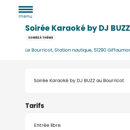
Aller
ues
Accueil
Soirée Karaoké by DJ BUZZ au Bourricot
au
menu
contenu
principal
Soirée Karaoké by DJ BUZZ
SOIRÉE À THÈME
e
Le Bourricot, Station nautique, 51290 Giffa
s
s
Description
Soirée Karaoké by DJ BUZZ au Bourricot
Tarifs
s
oine
Entrée libre