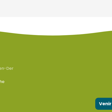
en-Der
che
Venir