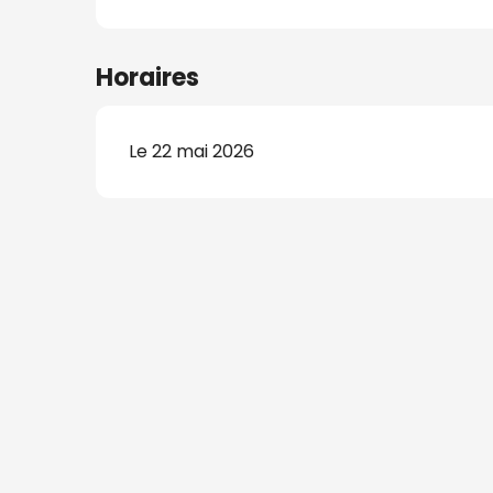
Horaires
s
Le 22 mai 2026
nat