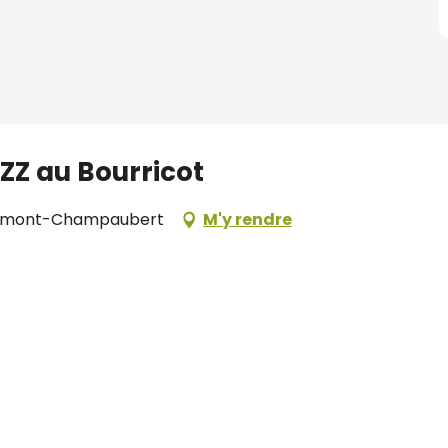
ZZ au Bourricot
ffaumont-Champaubert
M'y rendre