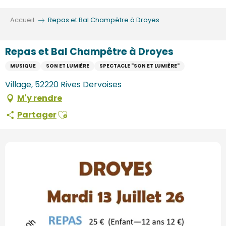
Aller
au
Accueil
Repas et Bal Champêtre à Droyes
contenu
principal
Repas et Bal Champêtre à Droyes
MUSIQUE
SON ET LUMIÈRE
SPECTACLE "SON ET LUMIÈRE"
Village, 52220 Rives Dervoises
M'y rendre
Ajouter aux favoris
Partager