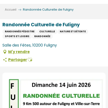
Aller
au
Accueil
Randonnée Culturelle de Fuligny
contenu
principal
Randonnée Culturelle de Fuligny
RANDONNÉE PÉDESTRE
CULTURELLE
NATURE ET DÉTENTE
SPORTS ET LOISIRS
RANDONNÉE
Salle des Fêtes, 10200 Fuligny
M'y rendre
Ajouter aux favoris
Partager