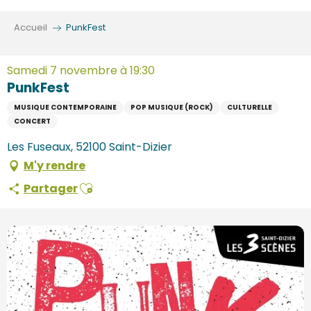
Aller
au
Accueil
PunkFest
contenu
principal
Samedi 7 novembre à 19:30
PunkFest
MUSIQUE CONTEMPORAINE
POP MUSIQUE (ROCK)
CULTURELLE
CONCERT
Les Fuseaux, 52100 Saint-Dizier
M'y rendre
Ajouter aux favoris
Partager