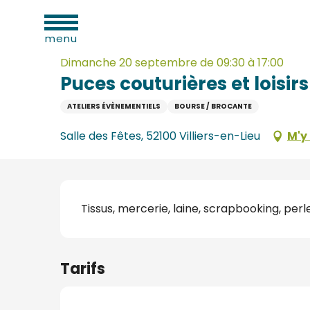
Aller
ues
Accueil
Puces couturières et loisirs créatifs
au
menu
contenu
principal
Dimanche 20 septembre de 09:30 à 17:00
Puces couturières et loisirs
ATELIERS ÉVÈNEMENTIELS
BOURSE / BROCANTE
e
Salle des Fêtes, 52100 Villiers-en-Lieu
M'y
s
s
Description
Tissus, mercerie, laine, scrapbooking, perle
s
Tarifs
oine