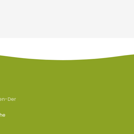
en-Der
che