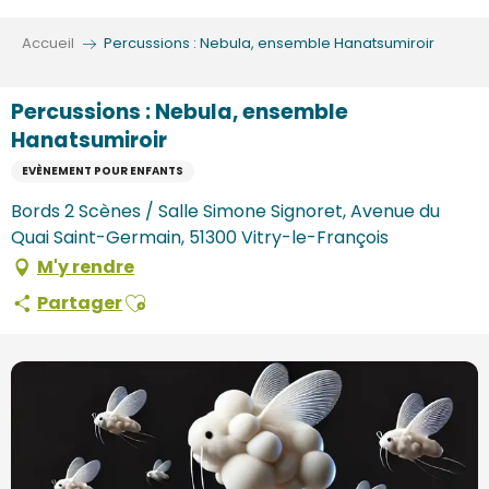
Aller
au
Accueil
Percussions : Nebula, ensemble Hanatsumiroir
contenu
principal
Percussions : Nebula, ensemble
Hanatsumiroir
EVÈNEMENT POUR ENFANTS
Bords 2 Scènes / Salle Simone Signoret, Avenue du
Quai Saint-Germain, 51300 Vitry-le-François
M'y rendre
Ajouter aux favoris
Partager