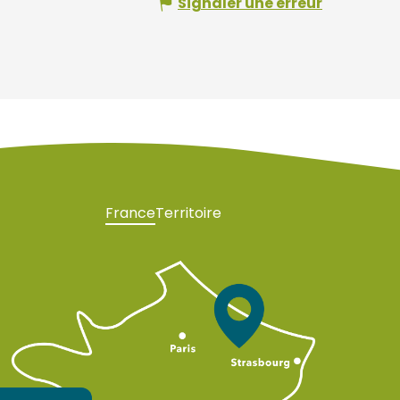
Signaler une erreur
France
Territoire