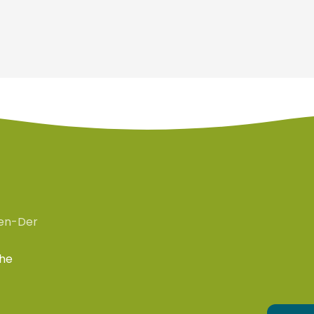
en-Der
che