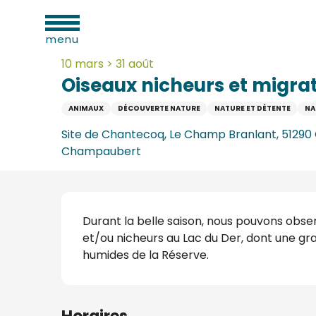
Aller
ues
Accueil
Oiseaux nicheurs et migrateurs du Lac du D
au
menu
contenu
principal
10 mars > 31 août
Oiseaux nicheurs et migra
ANIMAUX
DÉCOUVERTE NATURE
NATURE ET DÉTENTE
NA
e
Site de Chantecoq, Le Champ Branlant, 51290
Champaubert
s
s
Description
Durant la belle saison, nous pouvons obse
et/ou nicheurs au Lac du Der, dont une gr
humides de la Réserve.
s
oine