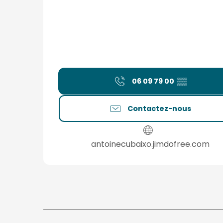
06 09 79 00
▒▒
Contactez-nous
antoinecubaixo.jimdofree.com