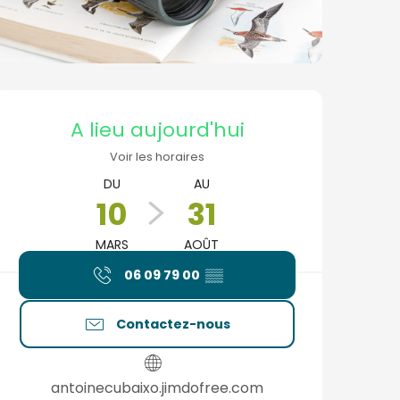
Ouverture et coordonné
A lieu aujourd'hui
Voir les horaires
DU
AU
10
31
MARS
AOÛT
06 09 79 00
▒▒
Contactez-nous
antoinecubaixo.jimdofree.com