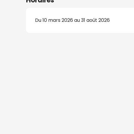
Horaires
Du 10 mars 2026 au 31 août 2026
s
nat