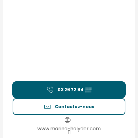
03 26 72 84
▒▒
Contactez-nous
www.marina-holyder.com