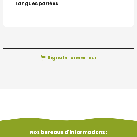
Langues parlées
Langues parlées
Signaler une erreur
Nos bureaux d'informations :