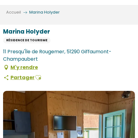
Aller
au
Accueil
Marina Holyder
contenu
principal
Marina Holyder
RÉSIDENCE DE TOURISME
11 Presqu'Île de Rougemer, 51290 Giffaumont-
Champaubert
M'y rendre
Ajouter aux favoris
Partager