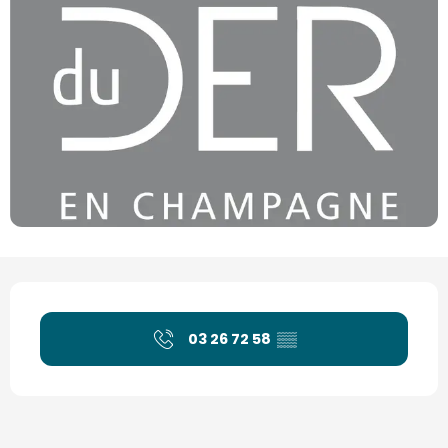
Ouverture et coordonnées
03 26 72 58
▒▒