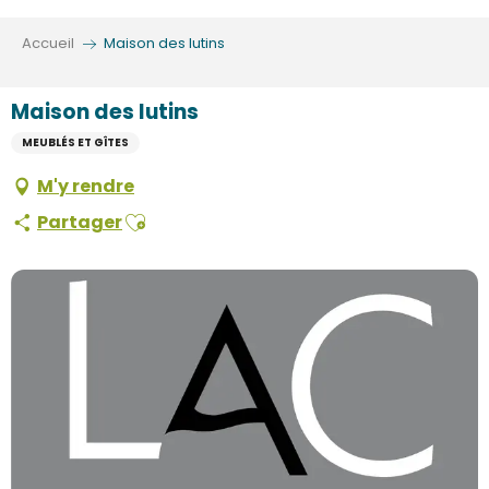
Aller
au
Accueil
Maison des lutins
contenu
principal
Maison des lutins
MEUBLÉS ET GÎTES
M'y rendre
Ajouter aux favoris
Partager