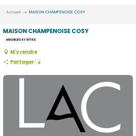
Aller
au
Accueil
MAISON CHAMPENOISE COSY
contenu
principal
MAISON CHAMPENOISE COSY
MEUBLÉS ET GÎTES
M'y rendre
Ajouter aux favoris
Partager