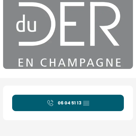
Ouverture et coordonnées
06 04 51 13
▒▒