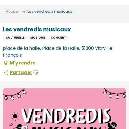
Aller
au
Accueil
Les vendredis musicaux
contenu
principal
Les vendredis musicaux
CULTURELLE
MUSIQUE
CONCERT
place de la halle, Place de la Halle, 51300 Vitry-le-
François
M'y rendre
Ajouter aux favoris
Partager