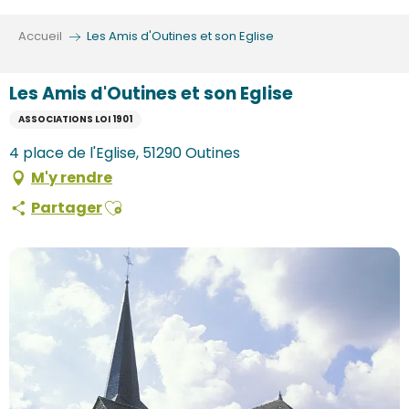
Aller
au
Accueil
Les Amis d'Outines et son Eglise
contenu
principal
Les Amis d'Outines et son Eglise
ASSOCIATIONS LOI 1901
4 place de l'Eglise, 51290 Outines
M'y rendre
Ajouter aux favoris
Partager