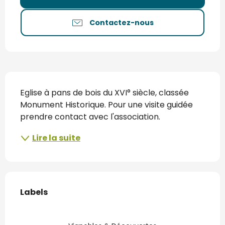
Contactez-nous
Description
Eglise à pans de bois du XVI° siècle, classée 
Monument Historique. Pour une visite guidée 
prendre contact avec l'association.
Lire la suite
Offres de prestations
Labels
Labels