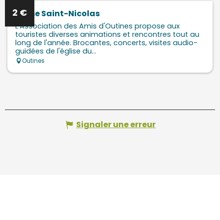
2
€
Eglise Saint-Nicolas
L'Association des Amis d'Outines propose aux
touristes diverses animations et rencontres tout au
long de l'année. Brocantes, concerts, visites audio-
guidées de l'église du...
Outines
Signaler une erreur