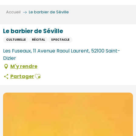
Aller
au
Accueil
Le barbier de Séville
contenu
principal
Le barbier de Séville
CULTURELLE
RÉCITAL
SPECTACLE
Les Fuseaux, 11 Avenue Raoul Laurent, 52100 Saint-
Dizier
M'y rendre
Ajouter aux favoris
Partager