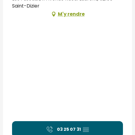
Saint-Dizier
M'y rendre
03 25 07 31
▒▒