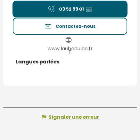
03 52 99 01
▒▒
Contactez-nous
www.laubedulac.fr
Langues parlées
Langues parlées
Signaler une erreur