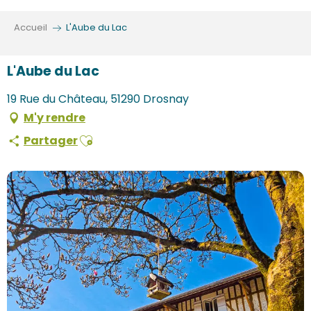
Aller
au
Accueil
L'Aube du Lac
contenu
principal
L'Aube du Lac
19 Rue du Château, 51290 Drosnay
M'y rendre
Ajouter aux favoris
Partager