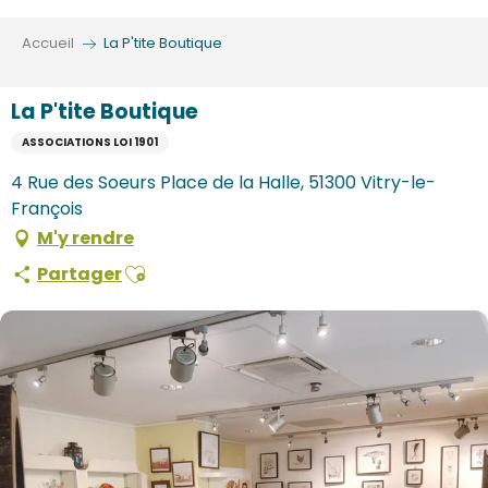
Aller
au
Accueil
La P'tite Boutique
contenu
principal
La P'tite Boutique
ASSOCIATIONS LOI 1901
4 Rue des Soeurs Place de la Halle, 51300 Vitry-le-
François
M'y rendre
Ajouter aux favoris
Partager