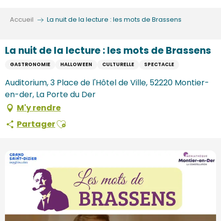
Aller
au
Accueil
La nuit de la lecture : les mots de Brassens
contenu
principal
La nuit de la lecture : les mots de Brassens
GASTRONOMIE
HALLOWEEN
CULTURELLE
SPECTACLE
Auditorium, 3 Place de l'Hôtel de Ville, 52220 Montier-
en-der, La Porte du Der
M'y rendre
Ajouter aux favoris
Partager