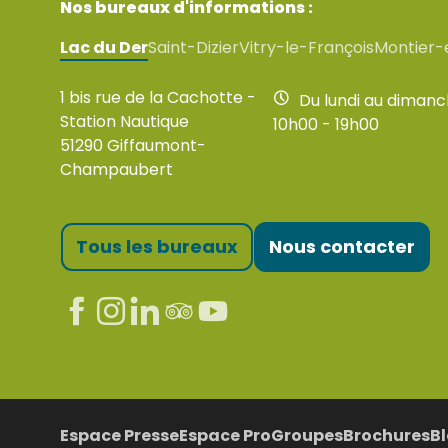
Nos bureaux d'informations :
Lac du Der
Saint-Dizier
Vitry-le-François
Montier-
1 bis rue de la Cachotte -
Du lundi au diman
Station Nautique
10h00 - 19h00
51290 Giffaumont-
Champaubert
Tous les bureaux
Nous contacter
Espace Presse
Espace Pro
Groupes
Brochures
B