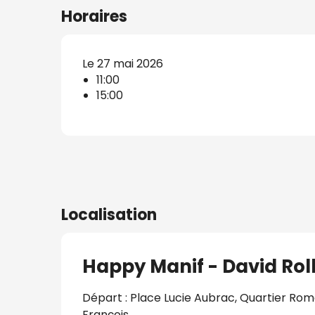
Horaires
Le 27 mai 2026
s
11:00
15:00
nat
Localisation
Happy Manif - David Ro
Départ : Place Lucie Aubrac, Quartier Rom
François