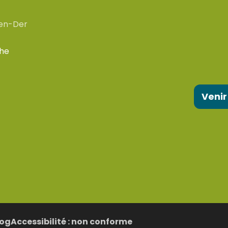
en-Der
che
Venir
log
Accessibilité : non conforme