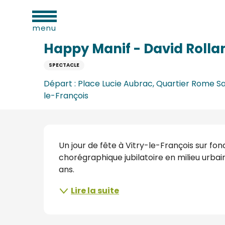
Aller
ues
Accueil
Happy Manif - David Rolland Chorégraphies
au
menu
contenu
principal
Happy Manif - David Roll
SPECTACLE
e
Départ : Place Lucie Aubrac, Quartier Rome Sa
le-François
s
s
Description
Un jour de fête à Vitry-le-François sur fo
chorégraphique jubilatoire en milieu urbain
ans.
s
Lire la suite
oine