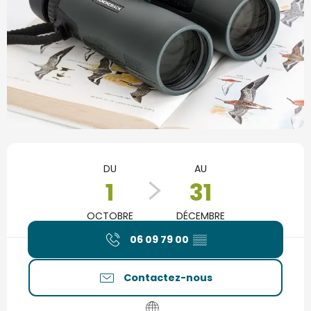
Ouverture et coordonnées
DU
AU
1
31
OCTOBRE
DÉCEMBRE
06 09 79 00
▒▒
Contactez-nous