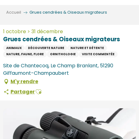
Aller
au
Accueil
Grues cendrées & Oiseaux migrateurs
contenu
principal
1 octobre > 31 décembre
Grues cendrées & Oiseaux migrateurs
ANIMAUX
DÉCOUVERTE NATURE
NATURE ET DÉTENTE
NATURE, FAUNE, FLORE
ORNITHOLOGIE
VISITE COMMENTÉE
Site de Chantecoq, Le Champ Branlant, 51290
Giffaumont-Champaubert
M'y rendre
Ajouter aux favoris
Partager